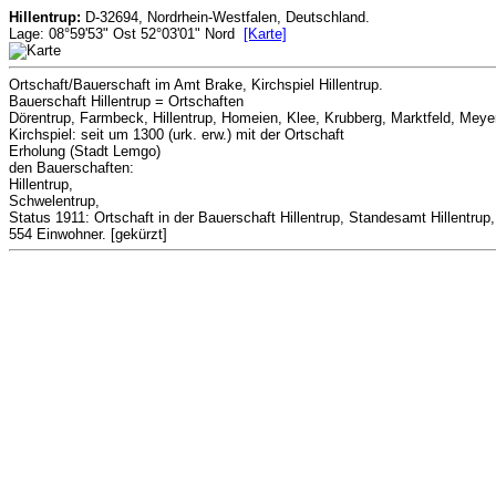
Hillentrup:
D-32694, Nordrhein-Westfalen, Deutschland.
Lage: 08°59'53" Ost 52°03'01" Nord
[Karte]
Ortschaft/Bauerschaft im Amt Brake, Kirchspiel Hillentrup.
Bauerschaft Hillentrup = Ortschaften
Dörentrup, Farmbeck, Hillentrup, Homeien, Klee, Krubberg, Marktfeld, Meye
Kirchspiel: seit um 1300 (urk. erw.) mit der Ortschaft
Erholung (Stadt Lemgo)
den Bauerschaften:
Hillentrup,
Schwelentrup,
Status 1911: Ortschaft in der Bauerschaft Hillentrup, Standesamt Hillentrup
554 Einwohner. [gekürzt]