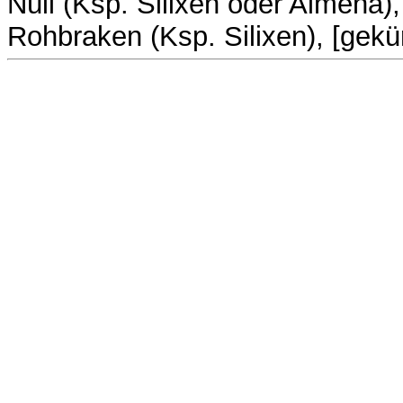
Nüll (Ksp. Silixen oder Almena),
Rohbraken (Ksp. Silixen), [gekür