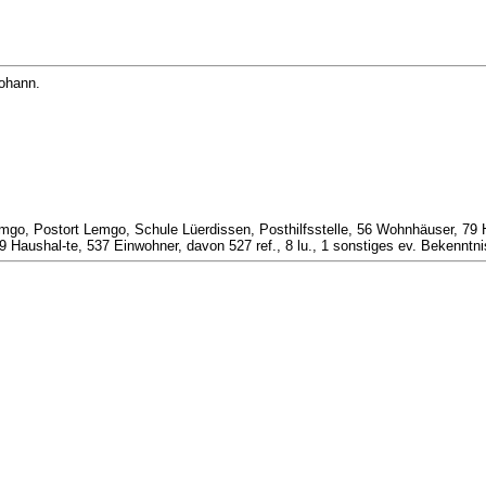
Johann.
mgo, Postort Lemgo, Schule Lüerdissen, Posthilfsstelle, 56 Wohnhäuser, 79
aushal-te, 537 Einwohner, davon 527 ref., 8 lu., 1 sonstiges ev. Bekenntnis