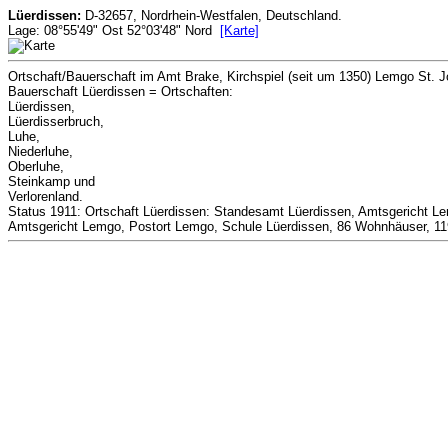
Lüerdissen:
D-32657, Nordrhein-Westfalen, Deutschland.
Lage: 08°55'49" Ost 52°03'48" Nord
[Karte]
Ortschaft/Bauerschaft im Amt Brake, Kirchspiel (seit um 1350) Lemgo St. 
Bauerschaft Lüerdissen = Ortschaften:
Lüerdissen,
Lüerdisserbruch,
Luhe,
Niederluhe,
Oberluhe,
Steinkamp und
Verlorenland.
Status 1911: Ortschaft Lüerdissen: Standesamt Lüerdissen, Amtsgericht Le
Amtsgericht Lemgo, Postort Lemgo, Schule Lüerdissen, 86 Wohnhäuser, 119 H