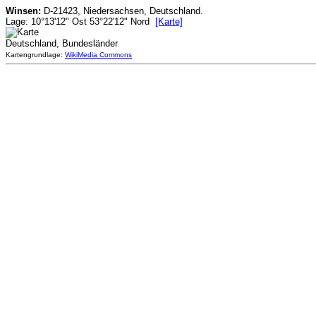
Winsen:
D-21423, Niedersachsen, Deutschland.
Lage: 10°13'12" Ost 53°22'12" Nord
[Karte]
Deutschland, Bundesländer
Kartengrundlage:
WikiMedia Commons