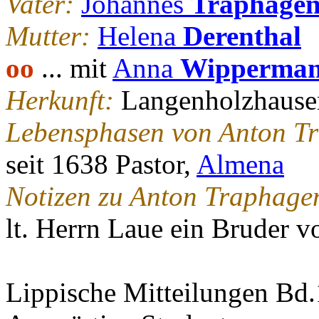
Vater:
Johannes
Traphage
Mutter:
Helena
Derenthal
oo
... mit
Anna
Wipperma
Herkunft:
Langenholzhause
Lebensphasen von Anton T
seit 1638 Pastor,
Almena
Notizen zu Anton Traphage
lt. Herrn Laue ein Bruder 
Lippische Mitteilungen Bd.