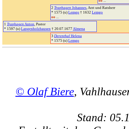
oo
...
2
Traphagen
Johannes
, Arzt und Ratsherr
* 1575 (u)
Lemgo
† 1632
Lemgo
oo
...
1
Traphagen
Anton
, Pastor
* 1597 (u)
Langenholzhausen
† 20.07.1677
Almena
3
Derenthal
Helena
* 1575 (u)
Lemgo
© Olaf Biere
, Vahlhaus
Stand: 05.