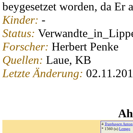
beygesetzet worden, da Er 
Kinder:
-
Status:
Verwandte_in_Lipp
Forscher:
Herbert Penke
Quellen:
Laue, KB
Letzte Änderung:
02.11.20
Ah
4
Traphagen
Anton
* 1560 (u)
Lemgo