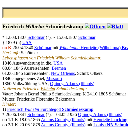
Friedrich
Wilhelm
Schmiedeskamp
* 12.03.1807
Schötmar
(?), ~ 15.03.1807
Schötmar
† 1879 (u)
USA
oo K
26.04.1840
Schötmar
mit
Wilhelmine
Henriette (Wilhelmna)
Br
Herkunft:
Schötmar
Lebensphasen von Friedrich
Wilhelm
Schmiedeskamp:
1846 Auswanderung in die,
USA
08.04.1846 Ausreisehafen,
Bremen
01.06.1846 Einreisehafen,
New Orleans
, Schiff: Olbers.
1846 angegebenes Ziel,
Missouri
1860 Volkszählung USA,
Quincy, Adams (Illinois)
Notizen zu Friedrich
Wilhelm
Schmiedeskamp:
Vater: Johann Bernd Philip Schmiedeskamp K 24.10.1805 Schötmar
Mutter: Friederike Florentine Bekemann
Kinder:
1)
Friedrich
Wilhelm
Fürchtegott
Schmiedeskamp
* 26.06.1841
Schötmar
(?), † 04.05.1926
Quincy, Adams (Illinois)
oo 1/1 K 18.05.1865
Adams County, (Illinois)
mit
Henriette
Lucking
oo 2/1 K 20.06.1878
Adams County, (Illinois)
mit
Louisa
NN Schmi