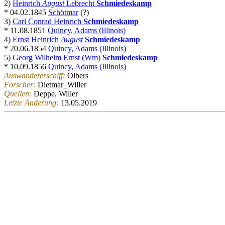
2)
Heinrich
August
Lebrecht
Schmiedeskamp
* 04.02.1845
Schötmar
(?)
3)
Carl Conrad Heinrich
Schmiedeskamp
* 11.08.1851
Quincy, Adams (Illinois)
4)
Ernst Heinrich
August
Schmiedeskamp
* 20.06.1854
Quincy, Adams (Illinois)
5)
Georg Wilhelm Ernst (Wm)
Schmiedeskamp
* 10.09.1856
Quincy, Adams (Illinois)
Auswandererschiff:
Olbers
Forscher:
Dietmar_Willer
Quellen:
Deppe, Willer
Letzte Änderung:
13.05.2019