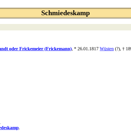
Schmiedeskamp
andt oder Frickemeier (Frickemann)
, * 26.01.1817
Wüsten
(?), † 1
.
edeskamp
.