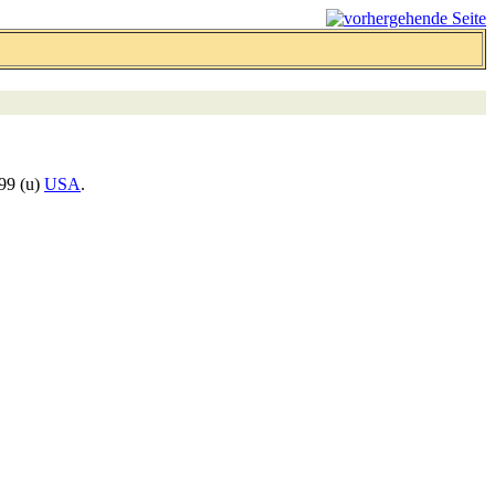
899 (u)
USA
.