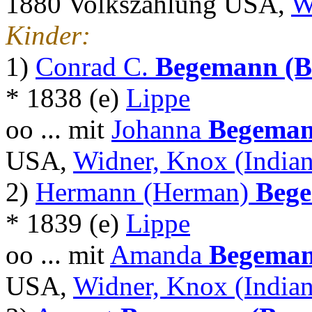
1880 Volkszählung USA,
W
Kinder:
1)
Conrad C.
Begemann (B
* 1838 (e)
Lippe
oo ... mit
Johanna
Begeman
USA,
Widner, Knox (Indian
2)
Hermann (Herman)
Beg
* 1839 (e)
Lippe
oo ... mit
Amanda
Begeman
USA,
Widner, Knox (Indian