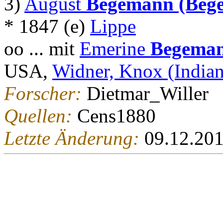
3)
August
Begemann (Beg
* 1847 (e)
Lippe
oo ... mit
Emerine
Begeman
USA,
Widner, Knox (Indian
Forscher:
Dietmar_Willer
Quellen:
Cens1880
Letzte Änderung:
09.12.20