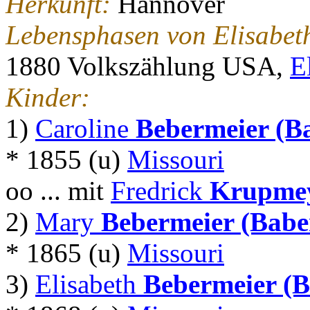
Herkunft:
Hannover
Lebensphasen von Elisabet
1880 Volkszählung USA,
E
Kinder:
1)
Caroline
Bebermeier (B
* 1855 (u)
Missouri
oo ... mit
Fredrick
Krupme
2)
Mary
Bebermeier (Babe
* 1865 (u)
Missouri
3)
Elisabeth
Bebermeier (