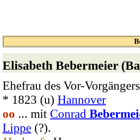
B
Elisabeth
Bebermeier (B
Ehefrau des Vor-Vorgängers
* 1823 (u)
Hannover
oo
... mit
Conrad
Bebermei
Lippe
(?).