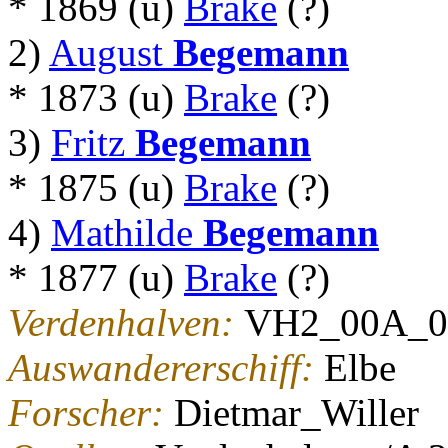
* 1869 (u)
Brake
(?)
2)
August
Begemann
* 1873 (u)
Brake
(?)
3)
Fritz
Begemann
* 1875 (u)
Brake
(?)
4)
Mathilde
Begemann
* 1877 (u)
Brake
(?)
Verdenhalven:
VH2_00A_0
Auswandererschiff:
Elbe
Forscher:
Dietmar_Willer