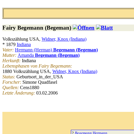
Fairy
Begemann (Begeman)
Volkszählung USA,
Widner, Knox (Indiana)
* 1879
Indiana
Vater:
Hermann (Herman)
Begemann (Begeman)
Mutter:
Amanda
Begemann (Begeman)
Herkunft:
Indiana
Lebensphasen von Fairy Begemann:
1880 Volkszählung USA,
Widner, Knox (Indiana)
Status:
Geburtsort_in_der_USA
Forscher:
Simone Quadfasel
Quellen:
Cens1880
Letzte Änderung:
03.02.2006
2
Begemann
Hermann