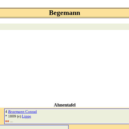
Begemann
Ahnentafel
4
Begemann
Conrad
* 1809 (e)
Lippe
oo
...