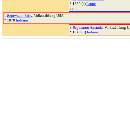
* 1839 (e)
Lippe
oo
...
1
Begemann
Fairy
, Volkszählung USA
* 1879
Indiana
3
Begemann
Amanda
, Volkszählung 
* 1840 (u)
Indiana