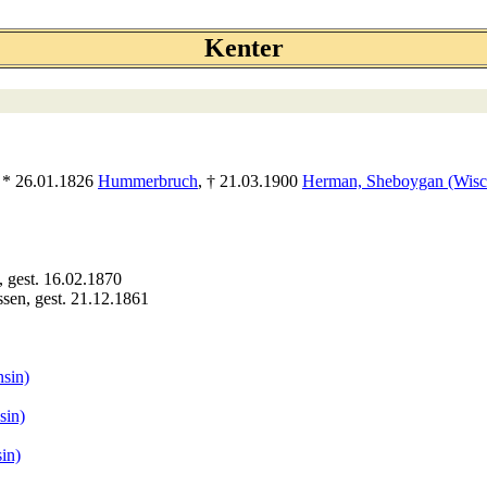
Kenter
, * 26.01.1826
Hummerbruch
, † 21.03.1900
Herman, Sheboygan (Wisc
, gest. 16.02.1870
ssen, gest. 21.12.1861
sin)
sin)
in)