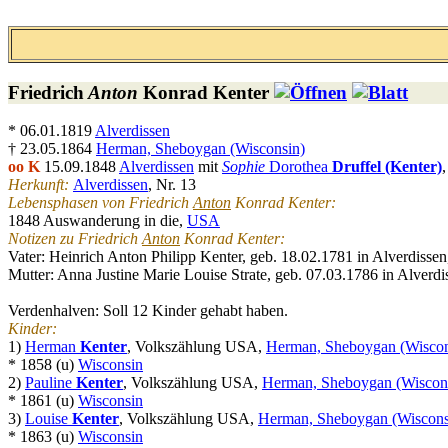
Friedrich
Anton
Konrad
Kenter
* 06.01.1819
Alverdissen
† 23.05.1864
Herman, Sheboygan (Wisconsin)
oo K
15.09.1848
Alverdissen
mit
Sophie
Dorothea
Druffel (Kenter)
Herkunft:
Alverdissen
, Nr. 13
Lebensphasen von Friedrich
Anton
Konrad Kenter:
1848 Auswanderung in die,
USA
Notizen zu Friedrich
Anton
Konrad Kenter:
Vater: Heinrich Anton Philipp Kenter, geb. 18.02.1781 in Alverdissen
Mutter: Anna Justine Marie Louise Strate, geb. 07.03.1786 in Alverdi
Verdenhalven: Soll 12 Kinder gehabt haben.
Kinder:
1)
Herman
Kenter
, Volkszählung USA,
Herman, Sheboygan (Wiscon
* 1858 (u)
Wisconsin
2)
Pauline
Kenter
, Volkszählung USA,
Herman, Sheboygan (Wiscon
* 1861 (u)
Wisconsin
3)
Louise
Kenter
, Volkszählung USA,
Herman, Sheboygan (Wiscons
* 1863 (u)
Wisconsin